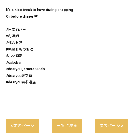
It’s a nice break to have during shopping
Or before dinner 🍽️
#日本酒バー
#利酒師
#桃のお酒
#完熟もものお酒
#小林酒造
#sakebar
#dearyou_omotesando
#dearyou表参道
#dearyou表参道店
< 前のページ
一覧に戻る
次のページ >