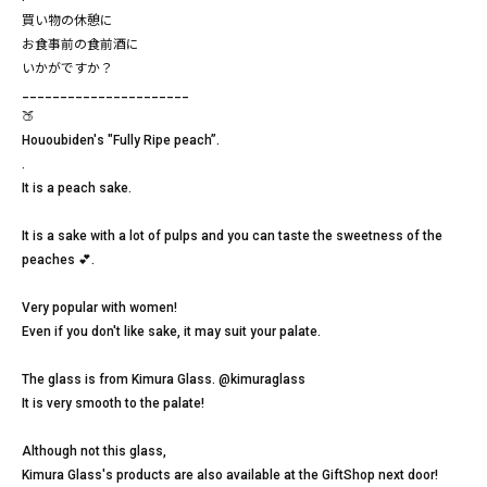
買い物の休憩に
お食事前の食前酒に
いかがですか？
______________________
🍑
Hououbiden's "Fully Ripe peach”.
.
It is a peach sake.
It is a sake with a lot of pulps and you can taste the sweetness of the
peaches 💕.
Very popular with women!
Even if you don't like sake, it may suit your palate.
The glass is from Kimura Glass. @kimuraglass
It is very smooth to the palate!
Although not this glass,
Kimura Glass's products are also available at the GiftShop next door!