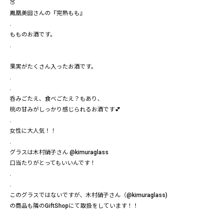
🍑
鳳凰美田さんの『完熟もも』
.
もものお酒です。
.
果実がたくさん入ったお酒です。
.
.
呑みごたえ、食べごたえ？もあり、
桃の甘みがしっかり感じられるお酒です💕
.
女性に大人気！！
.
グラスは木村硝子さん @kimuraglass
口当たりがとってもいいんです！
.
.
このグラスではないですが、木村硝子さん（@kimuraglass)
の商品も隣のGiftShopにて取扱をしています！！
.