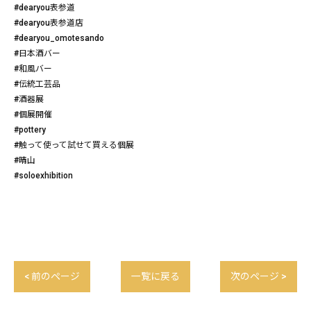
#dearyou表参道
#dearyou表参道店
#dearyou_omotesando
#日本酒バー
#和風バー
#伝統工芸品
#酒器展
#個展開催
#pottery
#触って使って試せて買える個展
#晴山
#soloexhibition
< 前のページ
一覧に戻る
次のページ >