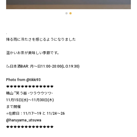
.
降る雨に冷たさを感じるようになりました
温かいお茶が美味しい季節です。
🍶日本酒BAR: 月〜日11:00-20:00(L.O.19:30)
Photo from @tikki93
🍁🍁🍁🍁🍁🍁🍁🍁🍁🍁🍁🍁🍁
晴山 ”笑う器 -ワラウウツワ-
11月15日(水)〜11月30日(木)
まで開催
⭐在廊日：11/17〜19 と 11/24〜26
@haruyama_utsuwa
🍁🍁🍁🍁🍁🍁🍁🍁🍁🍁🍁🍁🍁