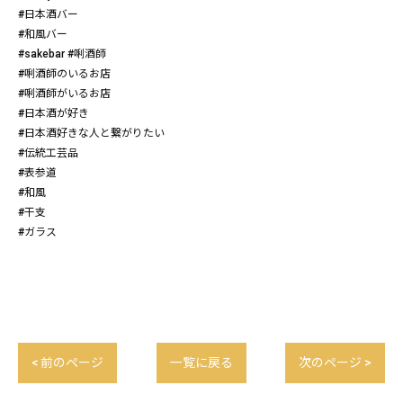
#日本酒バー
#和風バー
#sakebar #唎酒師
#唎酒師のいるお店
#唎酒師がいるお店
#日本酒が好き
#日本酒好きな人と繋がりたい
#伝統工芸品
#表参道
#和風
#干支
#ガラス
< 前のページ
一覧に戻る
次のページ >