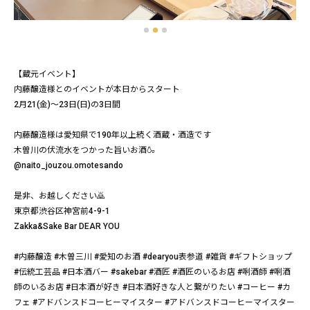
【蔵元イベント】
内藤醸造様とのイベントが本日からスタート
2月21(金)～23日(日)の3日間
内藤醸造様は愛知県で190年以上続く酒蔵・酒造です
木曽川の伏流水をつかった旨いお酒🍶
@naito_jouzou.omotesando
是非、お越しください🙇
東京都渋谷区神宮前4-9-1
Zakka&Sake Bar DEAR YOU
#内藤醸造 #木曽三川 #愛知のお酒 #dearyou表参道 #雑貨 #ギフトショップ
#伝統工芸品 #日本酒バー #sakebar #酒匠 #酒匠のいるお店 #唎酒師 #唎酒
師のいるお店 #日本酒が好き #日本酒好きな人と繋がりたい #コーヒー #カ
フェ #アドバンスドコーヒーマイスター #アドバンスドコーヒーマイスター