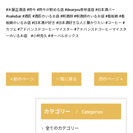
#木屋正酒造 #而今 #而今が飲める店 #dearyou表参道店 #日本酒バー
#sakebar #酒匠 #酒匠のいるお店 #唎酒師 #唎酒師のいるお店 #看板娘 #看
板娘のいるお店 #日本酒が好き #日本酒好きな人と繋かりたい #コーヒー #
カフェ #アドバンスドコーヒーマイスター #アドバンスドコーヒーマイスタ
ーのいるお店 #小林克久 #オーバルボックス
< 前のページ
一覧に戻る
次のページ >
カテゴリー
Categories
全てのカテゴリー