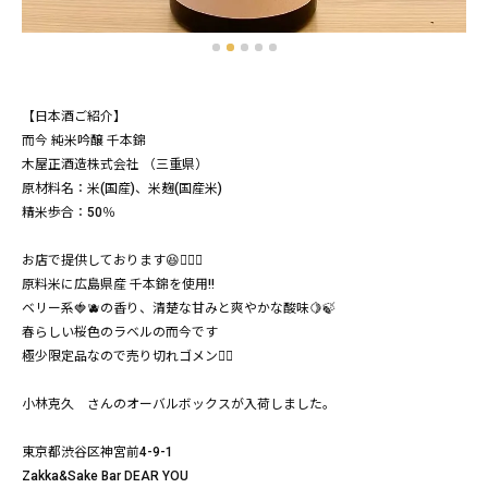
【日本酒ご紹介】
而今 純米吟醸 千本錦
木屋正酒造株式会社 （三重県）
原材料名：米(国産)、米麹(国産米)
精米歩合：50％
お店で提供しております😆👍🏻✨
原料米に広島県産 千本錦を使用‼️
ベリー系🍓🫐の香り、清楚な甘みと爽やかな酸味🍋🍃
春らしい桜色のラベルの而今です
極少限定品なので売り切れゴメン🙇‍♂
小林克久 さんのオーバルボックスが入荷しました。
東京都渋谷区神宮前4-9-1
Zakka&Sake Bar DEAR YOU