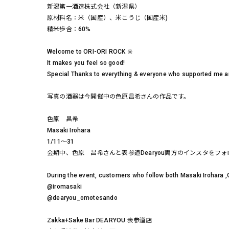
新潟第一酒造株式会社（新潟県）
原材料名：米（国産）、米こうじ（国産米)
精米歩合：60%
Welcome to ORI-ORI ROCK ☠
It makes you feel so good!
Special Thanks to everything & everyone who supported me 
写真の酒器は今開催中の色原昌希さんの作品です。
色原 昌希
Masaki Irohara
1/11～31
会期中、色原 昌希さんと表参道Dearyou両方のインスタを
During the event, customers who follow both Masaki Irohara ,
@iromasaki
@dearyou_omotesando
Zakka+Sake Bar DEARYOU 表参道店