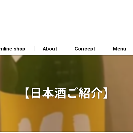
nline shop
About
Concept
Menu
【日本酒ご紹介】