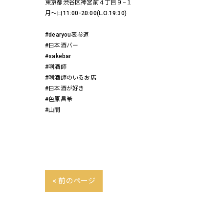
東京都渋谷区神宮前４丁目９−１
月〜日11:00-20:00(L.O.19:30)
#dearyou表参道
#日本酒バー
#sakebar
#唎酒師
#唎酒師のいるお店
#日本酒が好き
#色原昌希
#山間
< 前のページ