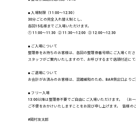
■ 入場制限（11:00～12:30）
30分ごとの完全入れ替え制とし、
各回15名様までご入場いただけます。
① 11:00～11:30 ② 11:30～12:00 ③ 12:00～12:30
■ ご入場について
整理券をお持ちのお客様は、各回の整理券番号順にご入場くださ
スタッフがご案内いたしますので、お呼びするまで店頭付近にて
■ ご退場について
お会計がお済みのお客様は、混雑緩和のため、BAR側出口より
■ フリー入場
13:00以降は整理券不要でご自由にご入場いただけます。 （お
ご不便をおかけいたしますことをお詫び申し上げます。 皆様の
#岡村友太郎