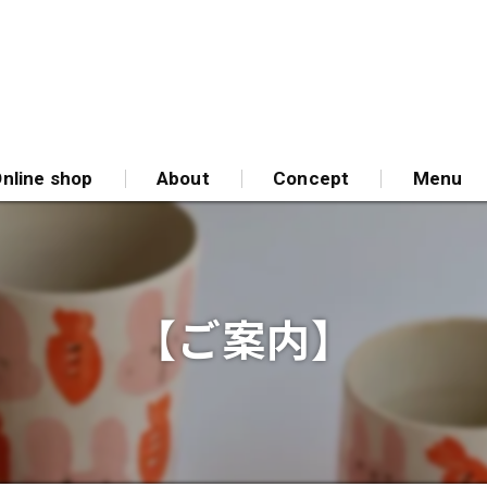
nline shop
About
Concept
Menu
【ご案内】