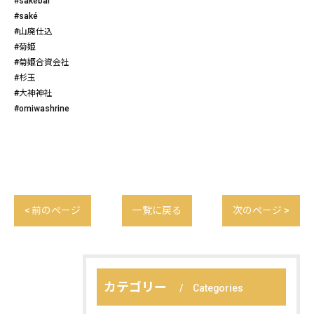
#sakebar
#saké
#山廃仕込
#菊姫
#菊姫合資会社
#杉玉
#大神神社
#omiwashrine
< 前のページ
一覧に戻る
次のページ >
カテゴリー
Categories