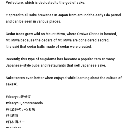
Prefecture, which is dedicated to the god of sake.
It spread to all sake breweries in Japan from around the early Edo period
and can be seen in various places.
Cedar trees grow wild on Mount Miwa, where Omiwa Shrine is located,
Mt. Miwa because the cedars of Mt. Miwa are considered sacred,
It is said that cedar balls made of cedar were created.
Recently, this type of Sugidama has become a popular item at many
Japanese-style pubs and restaurants that sell Japanese sake.
Sake tastes even better when enjoyed while learning about the culture of
sake💓.
#dearyou表参道
#dearyou_omotesando
#利酒師のいるお店
#利酒師
#日本酒バー