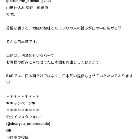
@kikuhime_official さんの
山廃仕込み 菊姫 純米酒
です。
芳醇な香りと、力強い酸味とたっぷりの米の旨みが口の中に広がる♡
そんな日本酒です。
当店は、利酒師もいるバーで
お客様の好みに合わせてた日本酒もお出ししております！
BARでは、日本酒だけではなく、日本茶の提供もさせていただいております
♡
＊＊＊＊＊＊＊＊＊
💖キャンペーン💖
＊＊＊＊＊＊＊＊＊
公式インスタフォロー
(@dearyou_omotesando)
OR
小红书の投稿