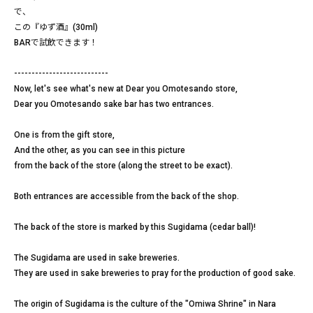
で、
この『ゆず酒』(30ml)
BARで試飲できます！
---------------------------
Now, let's see what's new at Dear you Omotesando store,
Dear you Omotesando sake bar has two entrances.
One is from the gift store,
And the other, as you can see in this picture
from the back of the store (along the street to be exact).
Both entrances are accessible from the back of the shop.
The back of the store is marked by this Sugidama (cedar ball)!
The Sugidama are used in sake breweries.
They are used in sake breweries to pray for the production of good sake.
The origin of Sugidama is the culture of the "Omiwa Shrine" in Nara