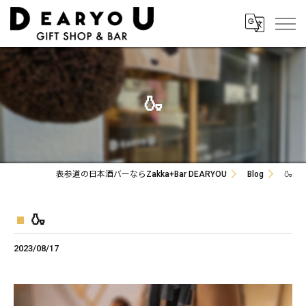
🍶
表参道の日本酒バーならZakka+Bar DEARYOU
Blog
🍶
🍶
2023/08/17