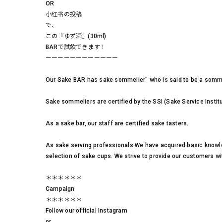
OR
小红书の投稿
で、
この『ゆず酒』(30ml)
BARで試飲できます！
ーーーーーーーーーーーー
Our Sake BAR has sake sommelier" who is said to be a somm
Sake sommeliers are certified by the SSI (Sake Service Institu
As a sake bar, our staff are certified sake tasters.
As sake serving professionals We have acquired basic knowledg
selection of sake cups. We strive to provide our customers wi
＊＊＊＊＊＊
Campaign
＊＊＊＊＊＊
Follow our official Instagram
or