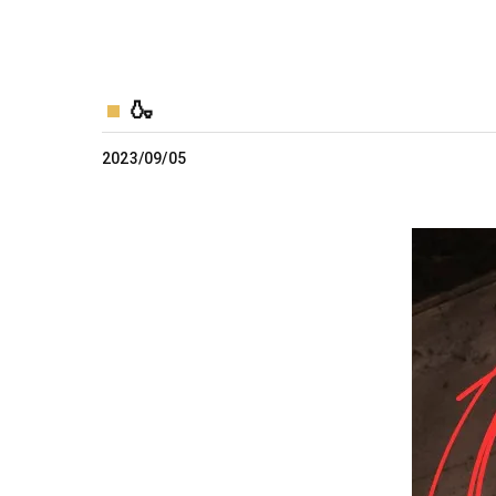
🍶
2023/09/05