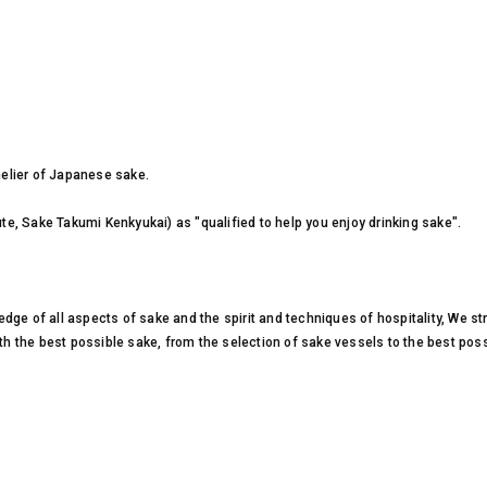
elier of Japanese sake.
te, Sake Takumi Kenkyukai) as "qualified to help you enjoy drinking sake".
e of all aspects of sake and the spirit and techniques of hospitality, We str
th the best possible sake, from the selection of sake vessels to the best poss