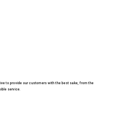
ive to provide our customers with the best sake, from the
ible service.