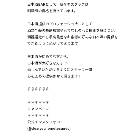
日本酒BARとして、我々のスタッフは
唎酒師の資格を持っています。
日本酒提供のプロフェッショナルとして
酒類全般の基礎知識やもてなしの心と技術を身につけ、
酒器選定から最高最善なお客様の好みな日本酒の提供を
できるように心がけております。
日本酒が初めてな方から、
日本酒が大好きな方まで、
愉しんでいただけるようにスタッフ一同
心を込めて提供させて頂きます！
☟☟☟☟☟☟
＊＊＊＊＊＊
キャンペーン
＊＊＊＊＊＊
公式インスタフォロー
(@dearyou_omotesando)