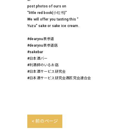
post photos of ours on
"little red book(小红书)"
We will offer you tasting this “
Yuzu” sake or sake ice cream.
#dearyou表参道
#dearyou表参道店
#sakebar
#日本酒バー
#利酒師のいるお店
#日本酒サービス研究会
#日本酒サービス研究会酒匠究会連合会
< 前のページ