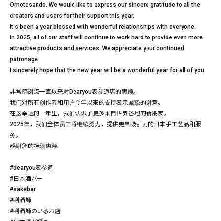
Omotesando. We would like to express our sincere gratitude to all the
creators and users for their support this year.
It's been a year blessed with wonderful relationships with everyone.
In 2025, all of our staff will continue to work hard to provide even more
attractive products and services. We appreciate your continued
patronage.
I sincerely hope that the new year will be a wonderful year for all of you.
非常感谢您一直以来对Dearyou表参道店的惠顾。
我们对所有创作者和用户今年以来的支持表示诚挚的谢意。
在这幸运的一年里，我们认识了更多来自世界各地的新朋友。
2025年，我们全体员工将继续努力，提供更具吸引力的日本手工艺品和服
务。
感谢您的持续惠顾。
#dearyou表参道
#日本酒バー
#sakebar
#唎酒師
#唎酒師のいるお店