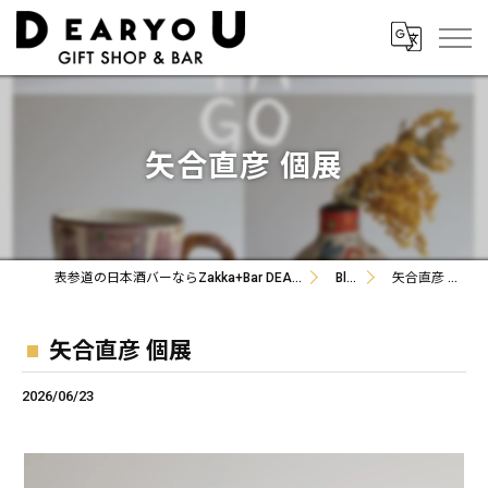
矢合直彦 個展
表参道の日本酒バーならZakka+Bar DEARYOU
Blog
矢合直彦 個展
矢合直彦 個展
2026/06/23