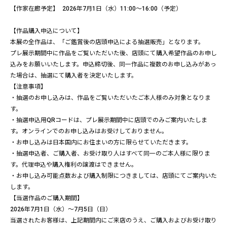
【作家在廊予定】 2026年7月1日（水）11:00～16:00（予定）
【作品購入申込について】
本展の全作品は、「ご鑑賞後の店頭申込による抽選販売」となります。
プレ展示期間中に作品をご覧いただいた後、店頭にて購入希望作品のお申し
込みをお願いいたします。申込締切後、同一作品に複数のお申し込みがあっ
た場合は、抽選にて購入者を決定いたします。
【注意事項】
・抽選のお申し込みは、作品をご覧いただいたご本人様のみ対象となりま
す。
・抽選申込用QRコードは、プレ展示期間中に店頭でのみご案内いたしま
す。オンラインでのお申し込みはお受けしておりません。
・お申し込みは日本国内にお住まいの方に限らせていただきます。
・抽選申込者、ご購入者、お受け取り人はすべて同一のご本人様に限りま
す。代理申込や購入権利の譲渡はできません。
・お申し込み可能点数および購入制限につきましては、店頭にてご案内いた
します。
【当選作品のご購入期間】
2026年7月1日（水）～7月5日（日）
当選されたお客様は、上記期間内にご来店のうえ、ご購入およびお受け取り